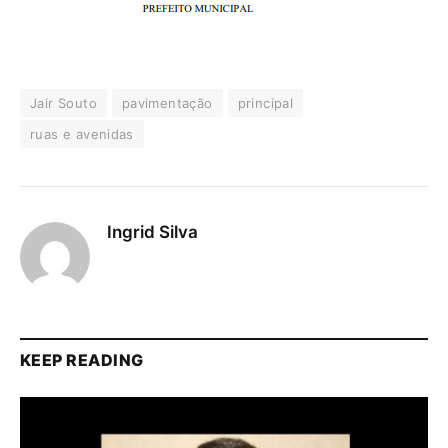
Jair Souto
pavimentação
principal
ruas e avenidas
Ingrid Silva
KEEP READING