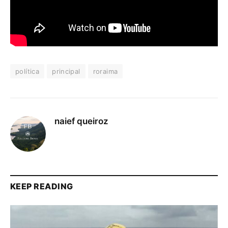
política
principal
roraima
naief queiroz
KEEP READING