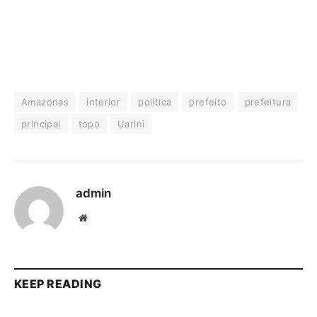
Amazonas
interior
política
prefeito
prefeitura
principal
topo
Uarini
admin
Website
KEEP READING