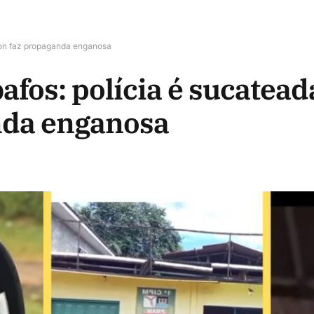
lson faz propaganda enganosa
bafos: polícia é sucatea
nda enganosa