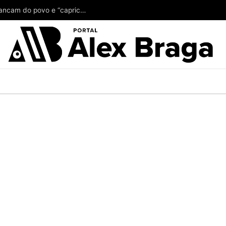
Alberto Neto tá achando pouco o ‘couro’ que arrancam do povo e “capricha” no suplente