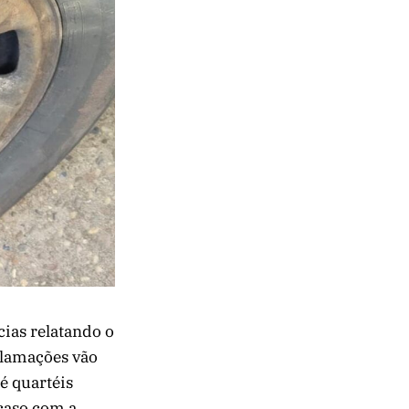
ias relatando o
clamações vão
é quartéis
caso com a