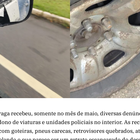
Braga recebeu, somente no mês de maio, diversas denúnc
no de viaturas e unidades policiais no interior. As re
com goteiras, pneus carecas, retrovisores quebrados, at
elando o que parece ser um retrato escancarado do des