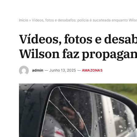
Início
»
Vídeos, fotos e desabafos: polícia é sucateada enquanto Wi
Vídeos, fotos e desa
Wilson faz propaga
admin
Junho 13, 2025
AMAZONAS