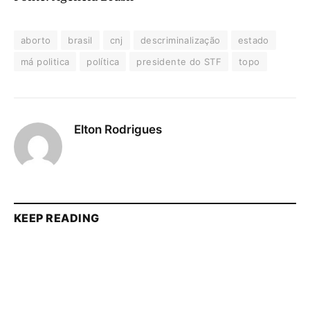
aborto
brasil
cnj
descriminalização
estado
má politica
política
presidente do STF
topo
Elton Rodrigues
KEEP READING