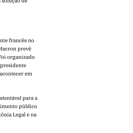
 solução de
nte francês no
 Macron prevê
 Foi organizado
 presidente
 acontecer em
tentável para a
timento público
ônia Legal e na