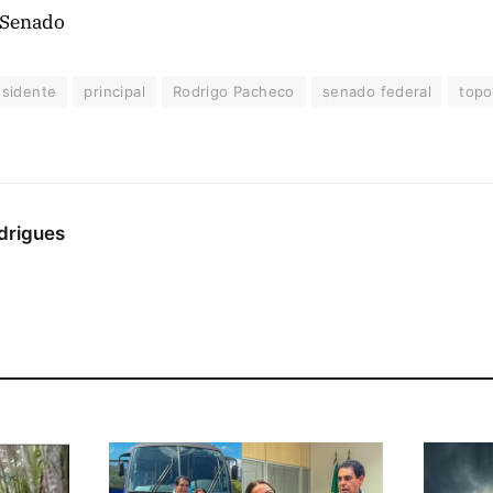
 Senado
esidente
principal
Rodrigo Pacheco
senado federal
topo
drigues