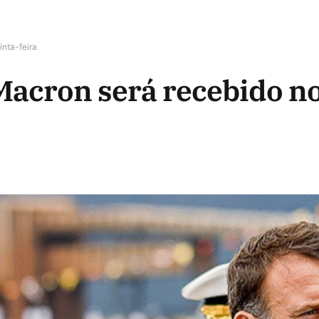
nta-feira
Macron será recebido n