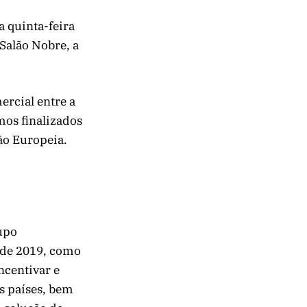
a quinta-feira
 Salão Nobre, a
ercial entre a
mos finalizados
ão Europeia.
upo
 de 2019, como
ncentivar e
is países, bem