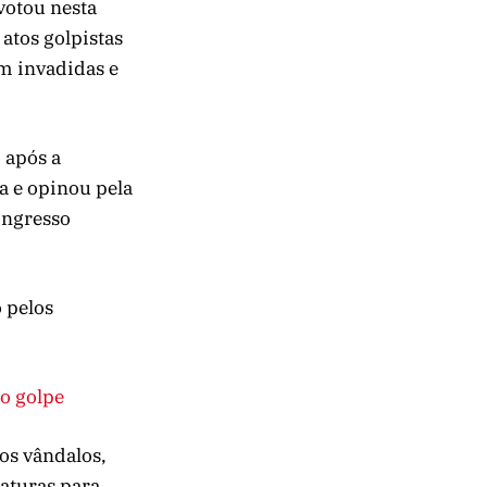
votou nesta
 atos golpistas
am invadidas e
 após a
a e opinou pela
Congresso
 pelos
do golpe
os vândalos,
iaturas para