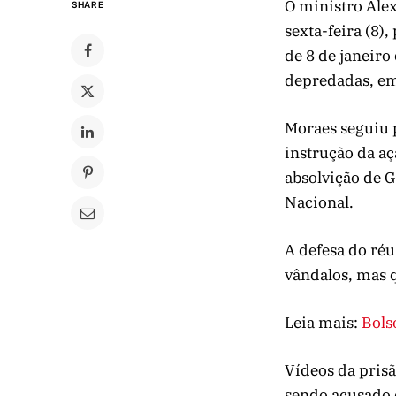
O ministro Ale
SHARE
sexta-feira (8)
de 8 de janeiro
depredadas, em
Moraes seguiu 
instrução da a
absolvição de G
Nacional.
A defesa do réu
vândalos, mas q
Leia mais:
Bols
Vídeos da prisã
sendo acusado d