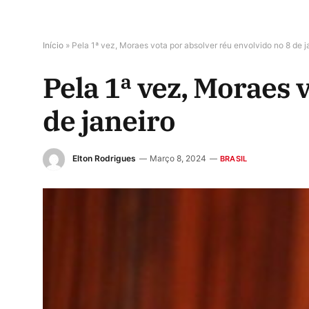
Início
»
Pela 1ª vez, Moraes vota por absolver réu envolvido no 8 de j
Pela 1ª vez, Moraes 
de janeiro
Elton Rodrigues
Março 8, 2024
BRASIL