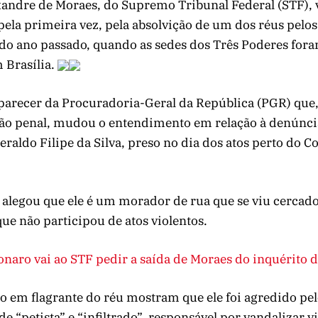
xandre de Moraes, do Supremo Tribunal Federal (STF), 
, pela primeira vez, pela absolvição de um dos réus pelos
 do ano passado, quando as sedes dos Três Poderes for
 Brasília.
parecer da Procuradoria-Geral da República (PGR) que,
ção penal, mudou o entendimento em relação à denúnci
eraldo Filipe da Silva, preso no dia dos atos perto do 
 alegou que ele é um morador de rua que se viu cercado
ue não participou de atos violentos.
onaro vai ao STF pedir a saída de Moraes do inquérito 
o em flagrante do réu mostram que ele foi agredido pel
e “petista” e “infiltrado”, responsável por vandalizar v