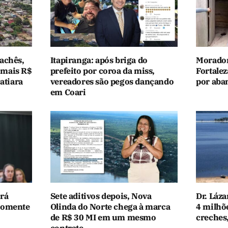
achês,
Itapiranga: após briga do
Morador
 mais R$
prefeito por coroa da miss,
Fortale
atiara
vereadores são pegos dançando
por aba
em Coari
rá
Sete aditivos depois, Nova
Dr. Láza
somente
Olinda do Norte chega à marca
4 milhõ
de R$ 30 MI em um mesmo
creches
contrato