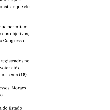
nstrar que ele,
s que permitam
seus objetivos,
do Congresso
 registrados no
votar até o
ma sexta (15).
esses, Moraes
o.
a do Estado