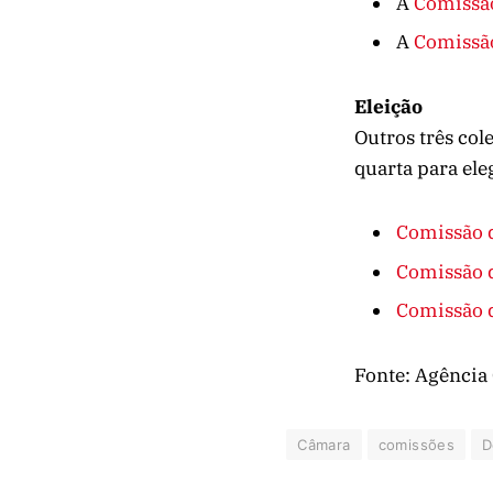
A
Comissão
A
Comissã
Eleição
Outros três col
quarta para ele
Comissão 
Comissão d
Comissão d
Fonte: Agência
Câmara
comissões
D