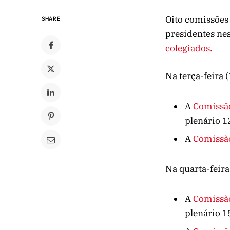
Oito comissões 
SHARE
presidentes ne
colegiados.
Na terça-feira (
A
Comissão
plenário 1
A
Comissão
Na quarta-feira 
A
Comissão
plenário 1