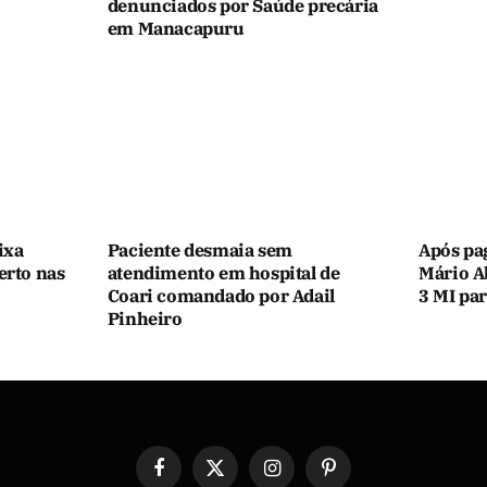
denunciados por Saúde precária
em Manacapuru
ixa
Paciente desmaia sem
Após pa
erto nas
atendimento em hospital de
Mário A
Coari comandado por Adail
3 MI par
Pinheiro
Facebook
X
Instagram
Pinterest