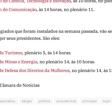
 de Ciência, Tecnologia e Inovação
, às 10 horas, no ple
o de Comunicação
, às 14 horas, no plenário 11.
egiados que foram instalados na semana passada, vão se
ger seus presidentes. São eles:
de Turismo
, plenário 5, às 14 horas.
e Minas e Energia
, no plenário 14, às 10 horas.
e Defesa dos Direitos da Mulheres
, no plenário 14, às 
 Câmara de Notícias
eputados
eleger
política
presidentes
principal
topo