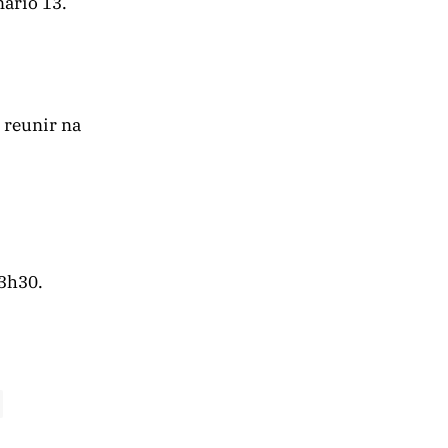
nário 13.
 reunir na
13h30.