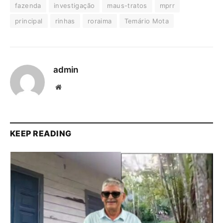
fazenda
investigação
maus-tratos
mprr
principal
rinhas
roraima
Temário Mota
admin
Website
KEEP READING