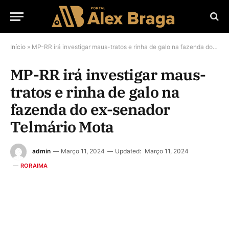
Início
»
MP-RR irá investigar maus-tratos e rinha de galo na fazenda do ex-senador Telmário Mota
MP-RR irá investigar maus-
tratos e rinha de galo na
fazenda do ex-senador
Telmário Mota
admin
Março 11, 2024
Updated:
Março 11, 2024
RORAIMA