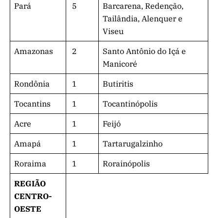
Pará
5
Barcarena, Redenção,
Tailândia, Alenquer e
Viseu
Amazonas
2
Santo Antônio do Içá e
Manicoré
Rondônia
1
Butiritis
Tocantins
1
Tocantinópolis
Acre
1
Feijó
Amapá
1
Tartarugalzinho
Roraima
1
Rorainópolis
REGIÃO
CENTRO-
OESTE