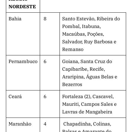
NORDESTE
Bahia
8
Santo Estevão, Ribeira do
Pombal, Itabuna,
Macaúbas, Poções,
Salvador, Ruy Barbosa e
Remanso
Pernambuco
6
Goiana, Santa Cruz do
Capibaribe, Recife,
Araripina, Águas Belas e
Bezerros
Ceará
6
Fortaleza (2), Cascavel,
Mauriti, Campos Sales e
Lavras de Mangabeira
Maranhão
4
Chapadinha, Colinas,
Balsas e Amarante do