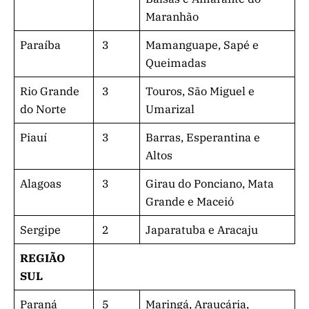
Maranhão
Paraíba
3
Mamanguape, Sapé e
Queimadas
Rio Grande
3
Touros, São Miguel e
do Norte
Umarizal
Piauí
3
Barras, Esperantina e
Altos
Alagoas
3
Girau do Ponciano, Mata
Grande e Maceió
Sergipe
2
Japaratuba e Aracaju
REGIÃO
SUL
Paraná
5
Maringá, Araucária,