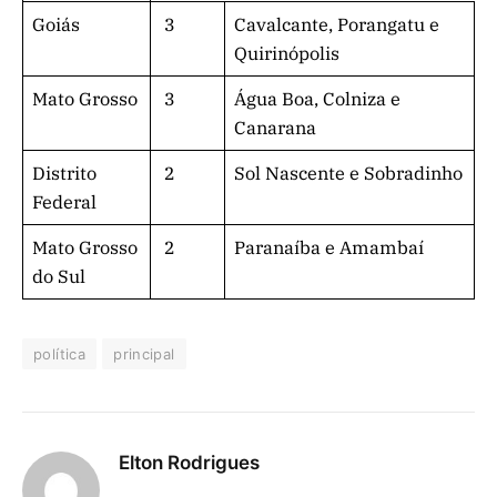
Goiás
3
Cavalcante, Porangatu e
Quirinópolis
Mato Grosso
3
Água Boa, Colniza e
Canarana
Distrito
2
Sol Nascente e Sobradinho
Federal
Mato Grosso
2
Paranaíba e Amambaí
do Sul
política
principal
Elton Rodrigues