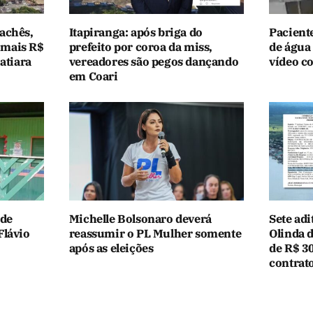
achês,
Itapiranga: após briga do
Paciente
 mais R$
prefeito por coroa da miss,
de água 
atiara
vereadores são pegos dançando
vídeo c
em Coari
ade
Michelle Bolsonaro deverá
Sete adi
Flávio
reassumir o PL Mulher somente
Olinda 
após as eleições
de R$ 
contrat