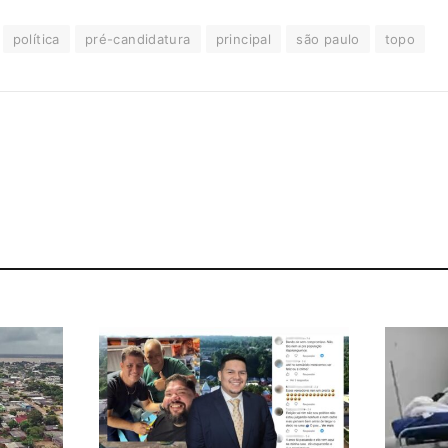
política
pré-candidatura
principal
são paulo
topo