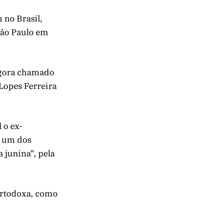
 no Brasil,
 São Paulo em
agora chamado
Lopes Ferreira
 o ex-
m um dos
 junina”, pela
Ortodoxa, como