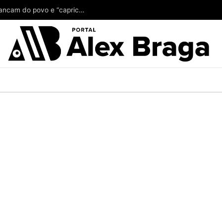
Alberto Neto tá achando pouco o ‘couro’ que arrancam do povo e “capricha” no suplente