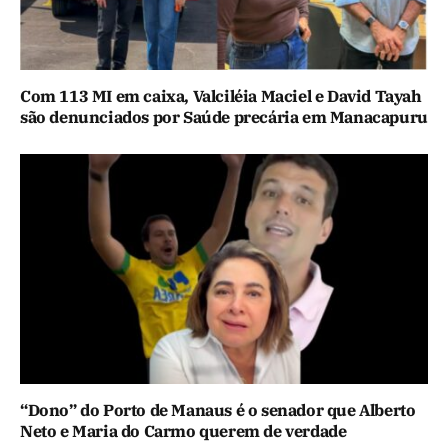
Com 113 MI em caixa, Valciléia Maciel e David Tayah
são denunciados por Saúde precária em Manacapuru
“Dono” do Porto de Manaus é o senador que Alberto
Neto e Maria do Carmo querem de verdade