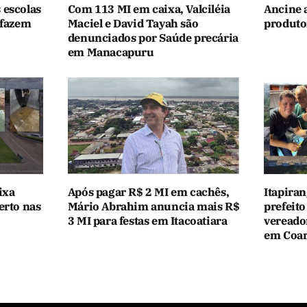
 escolas
Com 113 MI em caixa, Valciléia
Ancine 
 fazem
Maciel e David Tayah são
produtor
denunciados por Saúde precária
em Manacapuru
ixa
Após pagar R$ 2 MI em cachês,
Itapiran
erto nas
Mário Abrahim anuncia mais R$
prefeito
3 MI para festas em Itacoatiara
vereado
em Coar