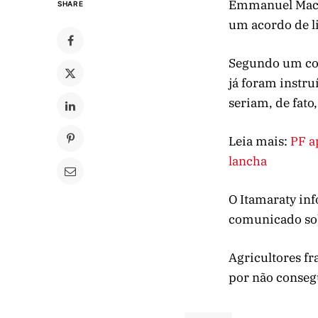
Emmanuel Macro
SHARE
um acordo de l
Segundo um com
já foram instru
seriam, de fato
Leia mais:
PF a
lancha
O Itamaraty inf
comunicado sob
Agricultores f
por não conseg