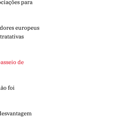
ciações para
adores europeus
tratativas
passeio de
ão foi
 desvantagem