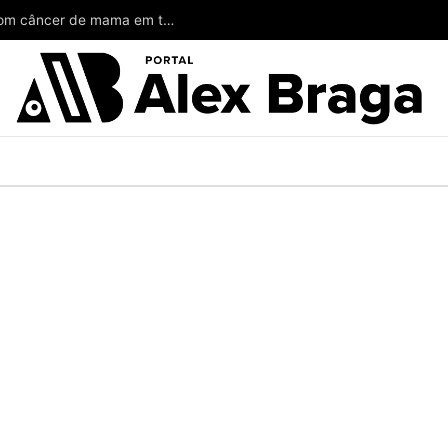
Wilson poderia ter salvado a vida de mulheres com câncer de mama em todo o Amazonas