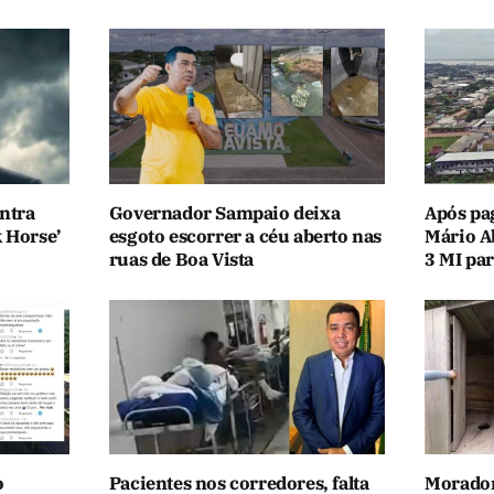
ntra
Governador Sampaio deixa
Após pa
k Horse’
esgoto escorrer a céu aberto nas
Mário A
ruas de Boa Vista
3 MI par
o
Pacientes nos corredores, falta
Morador