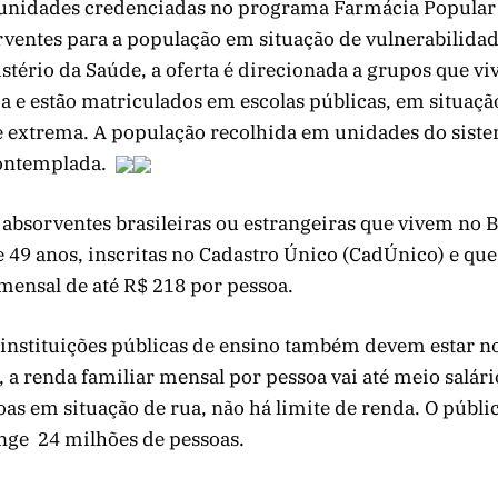
 unidades credenciadas no programa Farmácia Popula
rventes para a população em situação de vulnerabilidad
tério da Saúde, a oferta é direcionada a grupos que v
a e estão matriculados em escolas públicas, em situaç
e extrema. A população recolhida em unidades do siste
ontemplada.
absorventes brasileiras ou estrangeiras que vivem no B
e 49 anos, inscritas no Cadastro Único (CadÚnico) e q
mensal de até R$ 218 por pessoa.
 instituições públicas de ensino também devem estar n
, a renda familiar mensal por pessoa vai até meio salá
oas em situação de rua, não há limite de renda. O públi
nge 24 milhões de pessoas.