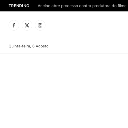
TRENDING
Ancine abre processo contra produtora do filme 
Facebook
X
Instagram
(Twitter)
Quinta-feira, 6 Agosto