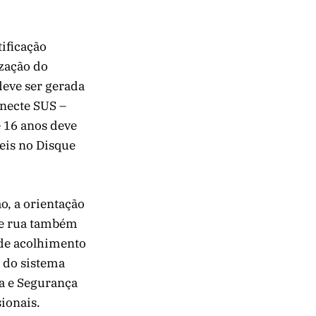
ificação
ização do
deve ser gerada
onecte SUS –
 16 anos deve
veis no Disque
o, a orientação
de rua também
 de acolhimento
 do sistema
ça e Segurança
sionais.