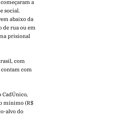
r começaram a
e social.
ivem abaixo da
ão de rua ou em
ma prisional
rasil, com
ue contam com
o CadÚnico,
rio mínimo (R$
co-alvo do