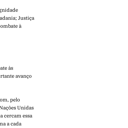
ignidade
adania; Justiça
 Combate à
ate às
rtante avanço
com, pelo
 Nações Unidas
da cercam essa
ma a cada