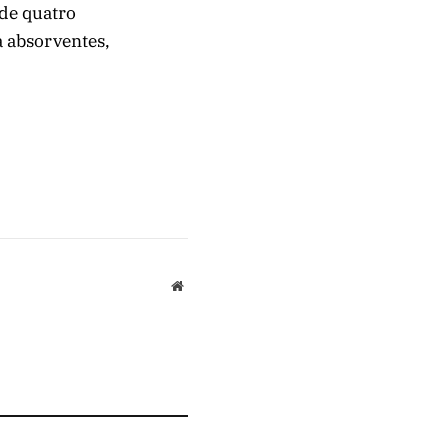
 de quatro
a absorventes,
Website