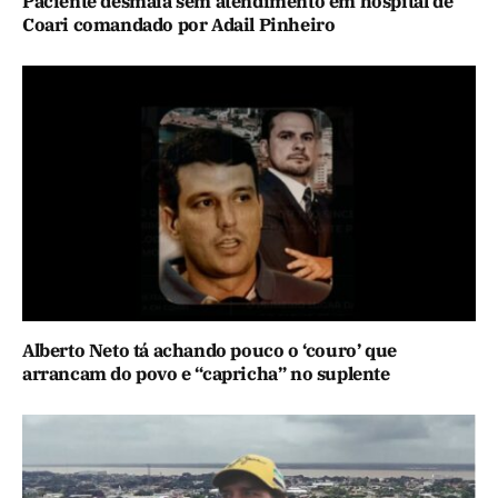
Paciente desmaia sem atendimento em hospital de
Coari comandado por Adail Pinheiro
Alberto Neto tá achando pouco o ‘couro’ que
arrancam do povo e “capricha” no suplente