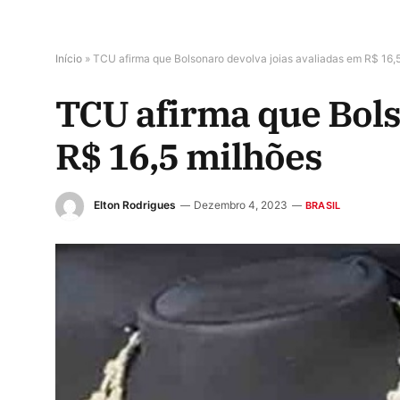
Início
»
TCU afirma que Bolsonaro devolva joias avaliadas em R$ 16,
TCU afirma que Bols
R$ 16,5 milhões
Elton Rodrigues
Dezembro 4, 2023
BRASIL