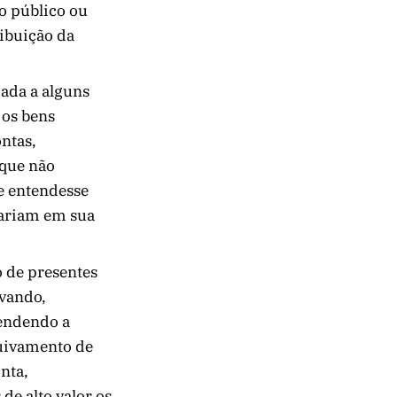
vo público ou
ribuição da
dada a alguns
 os bens
ontas,
 que não
e entendesse
tariam em sua
o de presentes
rvando,
tendendo a
quivamento de
nta,
de alto valor os