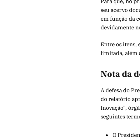
Para que, no pr
seu acervo doc
em função da c
devidamente no
Entre os itens, 
limitada, além 
Nota da d
A defesa do Pr
do relatório a
Inovação”, órgã
seguintes term
O Presiden