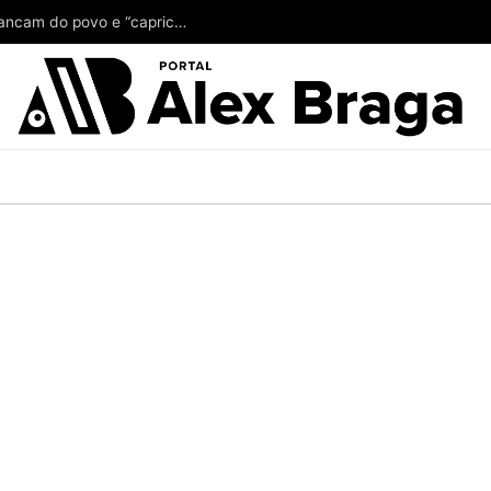
Alberto Neto tá achando pouco o ‘couro’ que arrancam do povo e “capricha” no suplente