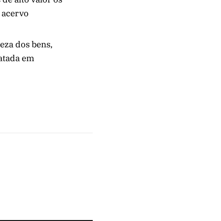
o acervo
reza dos bens,
ratada em