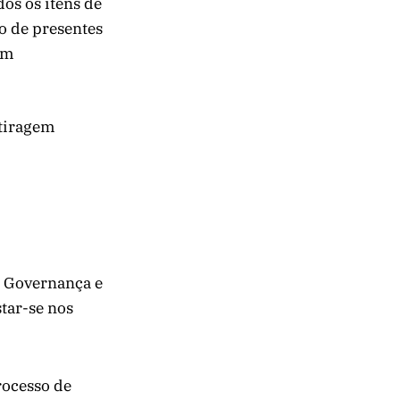
dos os itens de
o de presentes
am
 tiragem
m Governança e
tar-se nos
rocesso de