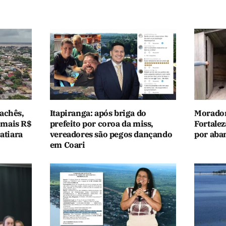
achês,
Itapiranga: após briga do
Morador
 mais R$
prefeito por coroa da miss,
Fortale
atiara
vereadores são pegos dançando
por aba
em Coari