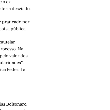
 o ex-
 teria desviado.
e praticado por
coisa pública.
cautelar
processo. Na
pelo valor dos
gularidades”.
ica Federal e
ias Bolsonaro.