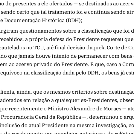
ção de presentes a ele ofertados — se destinados ao acer
 sendo certo que tal tratamento foi e continua sendo at
de Documentação Histórica (DDH);
urgiram questionamentos sobre a classificação que foi 
recebidos, a própria defesa do Presidente requereu que
cautelados no TCU, até final decisão daquela Corte de C
do que jamais houve intento de permanecer com bens
em ao acervo privado do Presidente. E que, caso a Cort
equívoco na classificação dada pelo DDH, os bens já es
alienta, ainda, que os mesmos critérios sobre destinaçã
adotados em relação a quaisquer ex-Presidentes, obse
 que recentemente o Ministro Alexandre de Moraes — a
 Procuradoria Geral da República —, determinou o ar
inclusão do atual Presidente na mesma investigação, co
, do recebimento, em mandatos anteriores, de relógios 