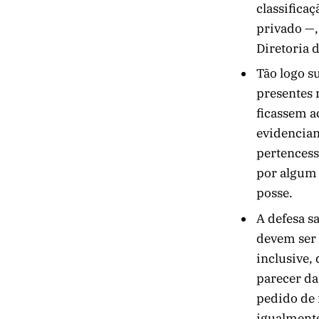
classifica
privado —,
Diretoria 
Tão logo s
presentes 
ficassem a
evidencian
pertencess
por algum 
posse.
A defesa s
devem ser 
inclusive,
parecer da
pedido de 
igualmente