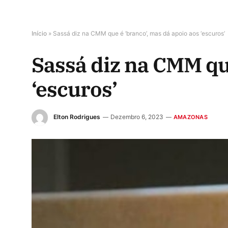
Início
»
Sassá diz na CMM que é ‘branco’, mas dá apoio aos ‘escuros’
Sassá diz na CMM que
‘escuros’
Elton Rodrigues
Dezembro 6, 2023
AMAZONAS