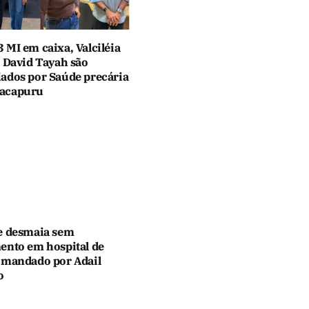
 MI em caixa, Valciléia
e David Tayah são
ados por Saúde precária
acapuru
e desmaia sem
ento em hospital de
omandado por Adail
o