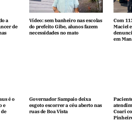
do a
Vídeo: sem banheiro nas escolas
Com 113
âncer de
do prefeito Gibe, alunos fazem
Maciel 
nas
necessidades no mato
denunci
em Man
aus é o
Governador Sampaio deixa
Pacient
o e
esgoto escorrer a céu aberto nas
atendim
 de
ruas de Boa Vista
Coari c
Pinheir