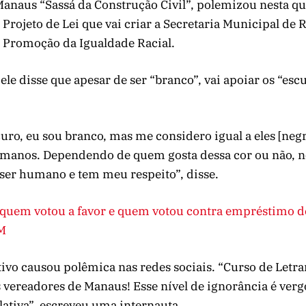
anaus “Sassá da Construção Civil”, polemizou nesta qua
o Projeto de Lei que vai criar a Secretaria Municipal de 
e Promoção da Igualdade Racial.
 ele disse que apesar de ser “branco”, vai apoiar os “es
uro, eu sou branco, mas me considero igual a eles [neg
manos. Dependendo de quem gosta dessa cor ou não, n
 ser humano e tem meu respeito”, disse.
 quem votou a favor e quem votou contra empréstimo d
M
ivo causou polêmica nas redes sociais. “Curso de Letr
 vereadores de Manaus! Esse nível de ignorância é ver
ativa”, escreveu uma internauta.