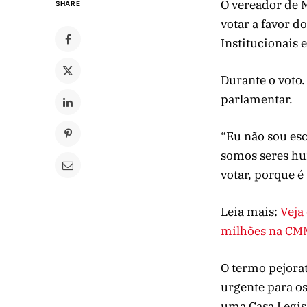
O vereador de M
SHARE
votar a favor d
Institucionais 
Durante o voto.
parlamentar.
“Eu não sou esc
somos seres hu
votar, porque é
Leia mais:
Veja
milhões na CM
O termo pejorat
urgente para os
uma Casa Legisl