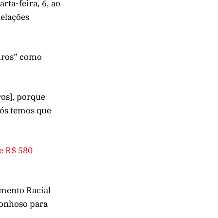
rta-feira, 6, ao
Relações
curos” como
ros], porque
ós temos que
e R$ 580
amento Racial
gonhoso para