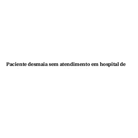
Paciente desmaia sem atendimento em hospital de
Coari comandado por Adail Pinheiro
Facebook
X
Instagram
Pinterest
(Twitter)
© 2026 Portal do Alex Braga. Todos os direitos reservados.