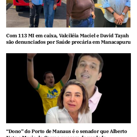
Com 113 MI em caixa, Valciléia Maciel e David Tayah
são denunciados por Saúde precária em Manacapuru
“Dono” do Porto de Manaus é o senador que Alberto