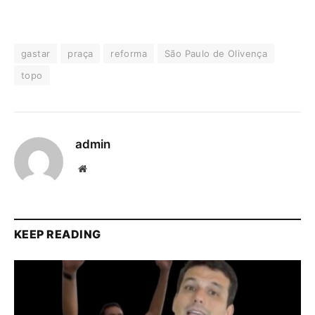
gastar
praça
reforma
São Paulo de Olivença
topo
admin
Website
KEEP READING