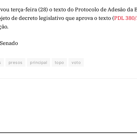
vou terça-feira (28) o texto do Protocolo de Adesão da B
jeto de decreto legislativo que aprova o texto (
PDL 380
ção.
 Senado
s
presos
principal
topo
voto