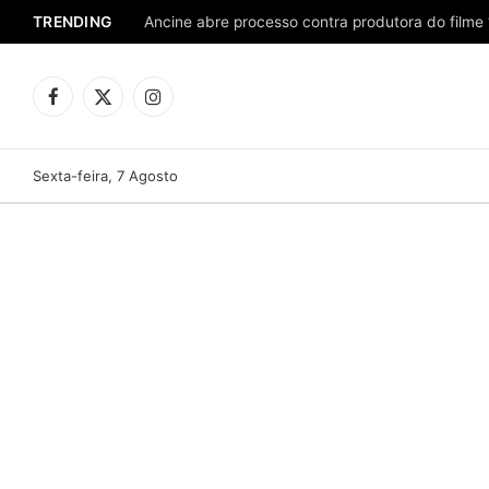
TRENDING
Ancine abre processo contra produtora do filme 
Facebook
X
Instagram
(Twitter)
Sexta-feira, 7 Agosto