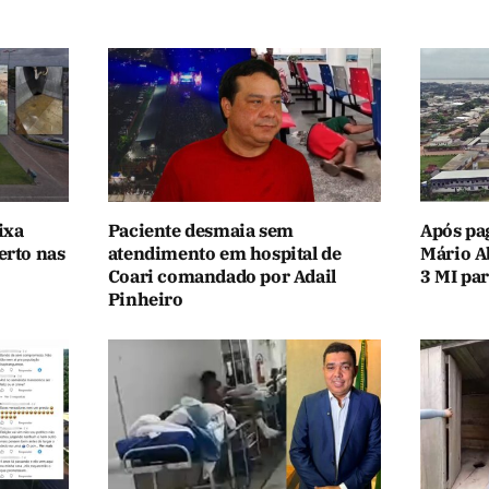
ixa
Paciente desmaia sem
Após pa
erto nas
atendimento em hospital de
Mário A
Coari comandado por Adail
3 MI par
Pinheiro