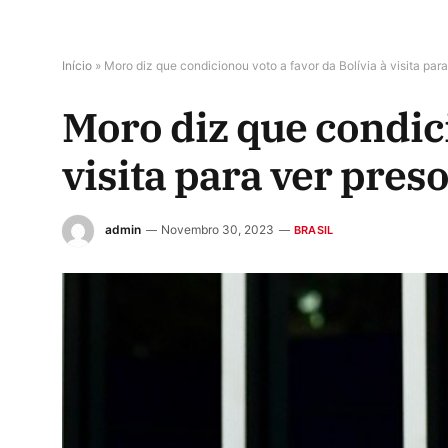
Início
»
Moro diz que condicionou voto a favor da Bolívia à visita para
Moro diz que condici
visita para ver preso
admin
Novembro 30, 2023
BRASIL