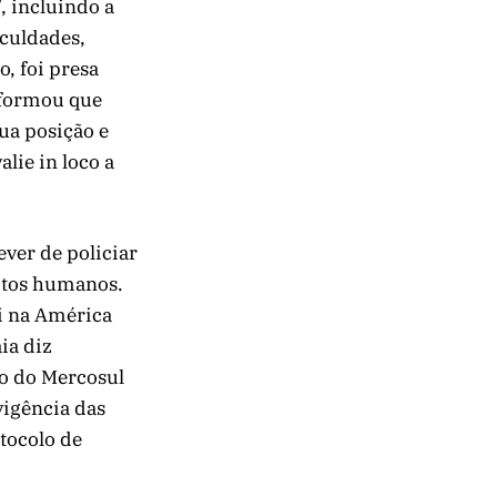
, incluindo a
iculdades,
o, foi presa
nformou que
ua posição e
lie in loco a
ver de policiar
eitos humanos.
i na América
ia diz
to do Mercosul
vigência das
otocolo de