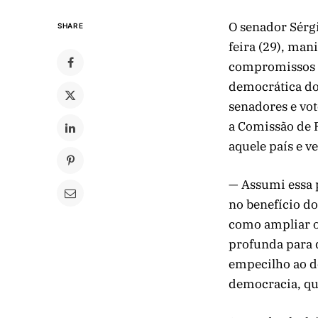
O senador Sérg
SHARE
feira (29), man
compromissos a
democrática do
senadores e vo
a Comissão de 
aquele país e ve
— Assumi essa 
no benefício d
como ampliar o
profunda para 
empecilho ao de
democracia, que