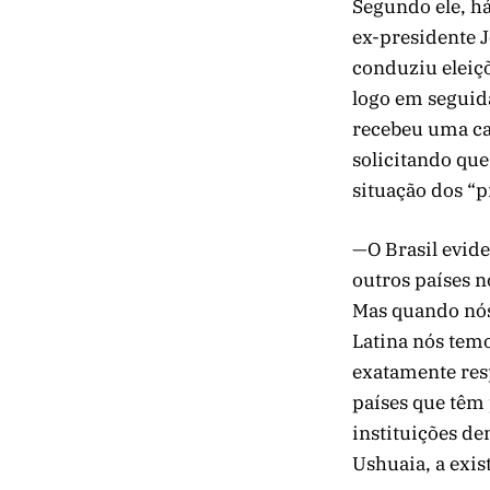
Segundo ele, há
ex-presidente 
conduziu eleiçõ
logo em seguid
recebeu uma car
solicitando que
situação dos “p
—O Brasil evide
outros países 
Mas quando nós
Latina nós tem
exatamente res
países que têm
instituições de
Ushuaia, a exis