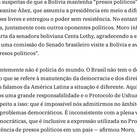
 suspeitas de que a Bolívia mantenha “presos políticos”
Jeanine Áñez, que assumiu a presidência em meio a dif
es livres e entregou o poder sem resistência. No entant
a, juntamente com outros oponentes políticos. Moro i
ta da senadora boliviana Centa Lothy, agradecendo a s
 uma comissão do Senado brasileiro visite a Bolívia e ava
resos políticos”.
ntemente não é polícia do mundo. O Brasil não tem o de
no que se refere à manutenção da democracia e dos dir
 falamos da América Latina a situação é diferente. Aqu
os uma grande responsabilidade e o Protocolo de Ushua
peito a isso: que é impossível nós admitirmos no âmbi
 problemas democráticos. É inconsistente com a plena 
mocráticas, que é inclusive a expressão utilizada no Pr
tência de presos políticos em um país — afirmou Moro.