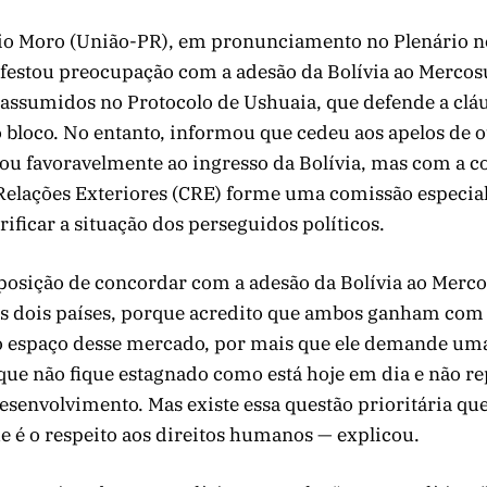
io Moro (União-PR), em pronunciamento no Plenário ne
ifestou preocupação com a adesão da Bolívia ao Mercos
ssumidos no Protocolo de Ushuaia, que defende a clá
 bloco. No entanto, informou que cedeu aos apelos de o
tou favoravelmente ao ingresso da Bolívia, mas com a c
Relações Exteriores (CRE) forme uma comissão especial 
rificar a situação dos perseguidos políticos.
posição de concordar com a adesão da Bolívia ao Merc
os dois países, porque acredito que ambos ganham com 
 espaço desse mercado, por mais que ele demande uma
que não fique estagnado como está hoje em dia e não r
senvolvimento. Mas existe essa questão prioritária que 
 é o respeito aos direitos humanos — explicou.