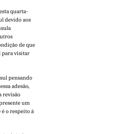
sta quarta-
ul devido aos
usula
utros
ondição de que
para visitar
osul pensando
essa adesão,
 revisão
epresente um
é o respeito à