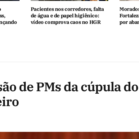
o
Pacientes nos corredores, falta
Morador
ss,
de água e de papel higiênico:
Fortale
ançando
vídeo comprova caos no HGR
por aba
ão de PMs da cúpula do
eiro