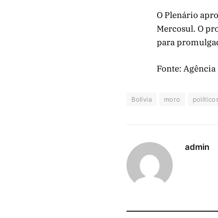
O Plenário apro
Mercosul. O pro
para promulga
Fonte: Agência
Bolívia
moro
político
admin