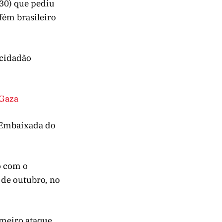
(30) que pediu
fém brasileiro
 cidadão
 Gaza
 Embaixada do
o com o
 de outubro, no
imeiro ataque