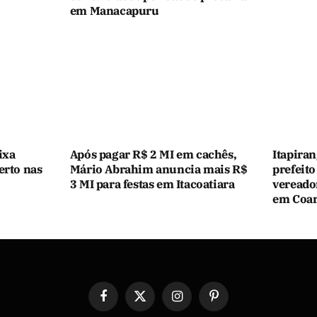
em Manacapuru
ixa
Após pagar R$ 2 MI em cachês,
Itapiran
erto nas
Mário Abrahim anuncia mais R$
prefeito
3 MI para festas em Itacoatiara
vereado
em Coar
Facebook
X
Instagram
Pinterest
(Twitter)