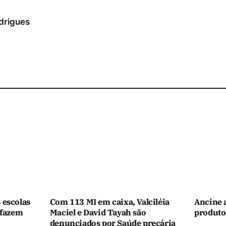
drigues
 escolas
Com 113 MI em caixa, Valciléia
Ancine 
 fazem
Maciel e David Tayah são
produtor
denunciados por Saúde precária