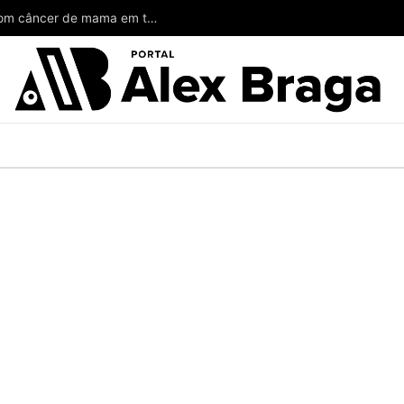
Wilson poderia ter salvado a vida de mulheres com câncer de mama em todo o Amazonas