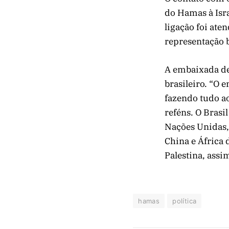
do Hamas à Isra
ligação foi ate
representação b
A embaixada des
brasileiro. “O 
fazendo tudo ao
reféns. O Bras
Nações Unidas, 
China e África
Palestina, assi
hamas
política