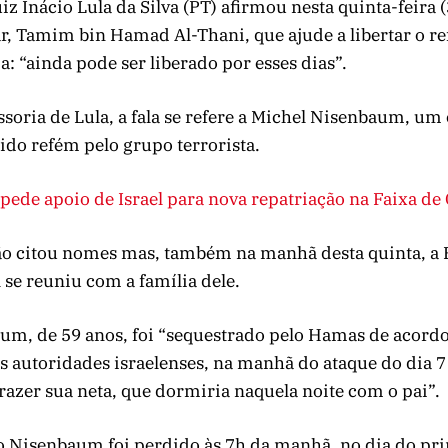
iz Inácio Lula da Silva (PT) afirmou nesta quinta-feira 
r, Tamim bin Hamad Al-Thani, que ajude a libertar o re
a: “ainda pode ser liberado por esses dias”.
soria de Lula, a fala se refere a Michel Nisenbaum, um
ido refém pelo grupo terrorista.
 pede apoio de Israel para nova repatriação na Faixa de
ão citou nomes mas, também na manhã desta quinta, a
l se reuniu com a família dele.
um, de 59 anos, foi “sequestrado pelo Hamas de acord
 autoridades israelenses, na manhã do ataque do dia 7
azer sua neta, que dormiria naquela noite com o pai”.
o Nisenbaum foi perdido às 7h da manhã, no dia do pr