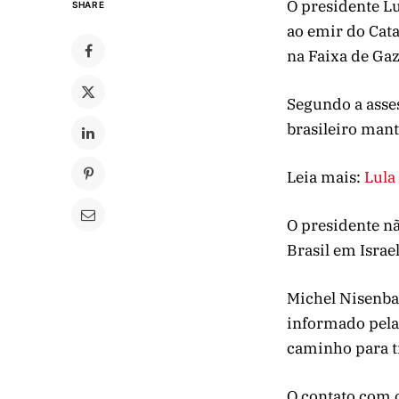
O presidente Lu
SHARE
ao emir do Cata
na Faixa de Gaz
Segundo a asses
brasileiro mant
Leia mais:
Lula
O presidente n
Brasil em Israe
Michel Nisenba
informado pelas
caminho para tr
O contato com 