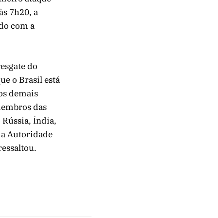
às 7h20, a
rdo com a
resgate do
e o Brasil está
dos demais
 membros das
Rússia, Índia,
 a Autoridade
ressaltou.