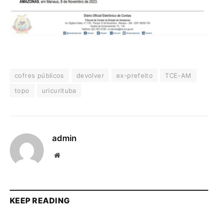
cofres públicos
devolver
ex-prefeito
TCE-AM
topo
uricurituba
admin
Website
KEEP READING