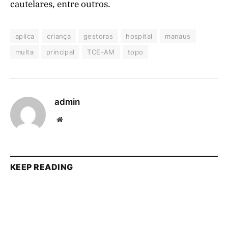
cautelares, entre outros.
aplica
criança
gestoras
hospital
manaus
multa
principal
TCE-AM
topo
admin
Website
KEEP READING