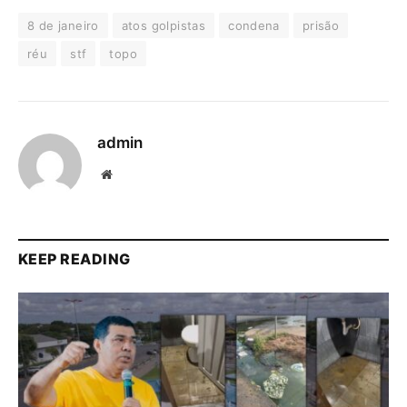
8 de janeiro
atos golpistas
condena
prisão
réu
stf
topo
admin
Website
KEEP READING