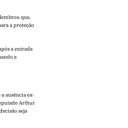
 lembrou que,
para a proteção
após a entrada
uando a
 a ausência ex-
deputado Arthur
decisão seja