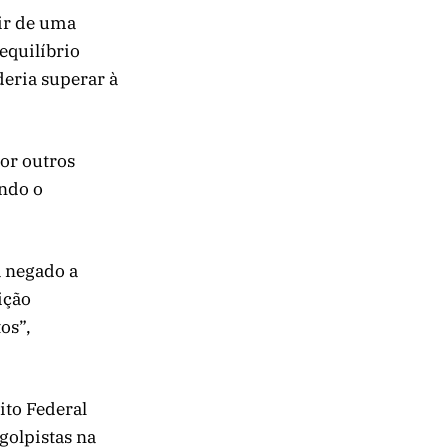
tir de uma
equilíbrio
eria superar à
por outros
ndo o
 negado a
ição
os”,
ito Federal
golpistas na