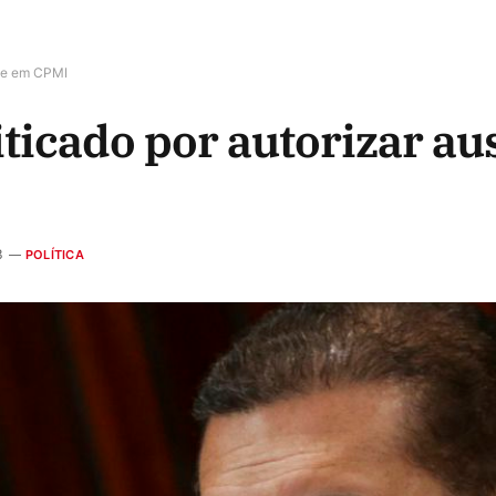
nte em CPMI
ticado por autorizar au
3
POLÍTICA