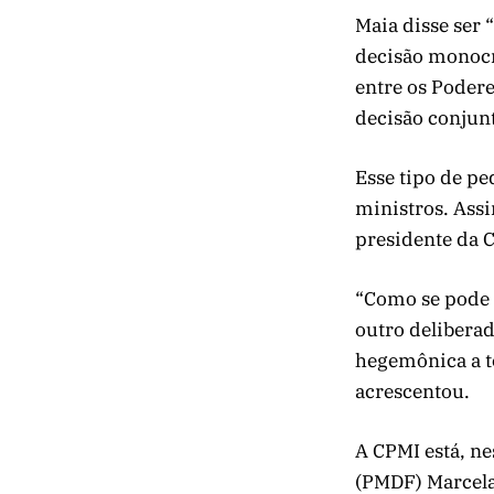
Maia disse ser
decisão monocrá
entre os Poder
decisão conjun
Esse tipo de pe
ministros. Ass
presidente da C
“Como se pode 
outro delibera
hegemônica a to
acrescentou.
A CPMI está, ne
(PMDF) Marcela 