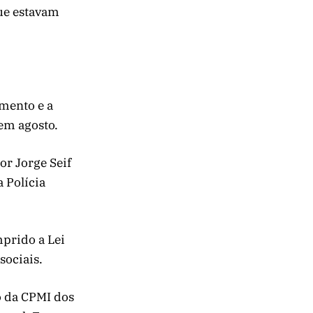
ue estavam
amento e a
em agosto.
or Jorge Seif
 Polícia
mprido a Lei
sociais.
o da CPMI dos