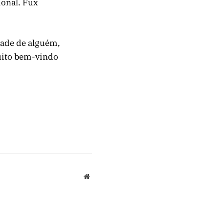
ional. Fux
dade de alguém,
muito bem-vindo
Website