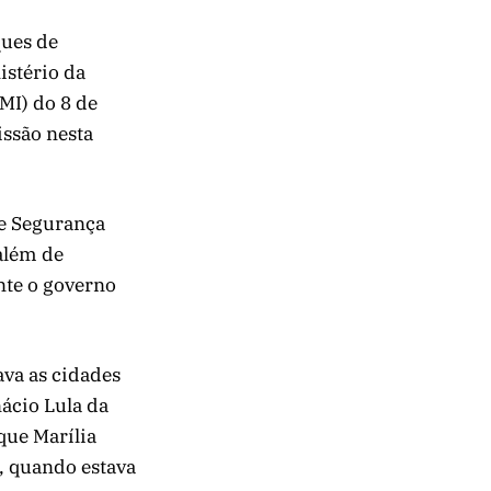
ques de
istério da
MI) do 8 de
issão nesta
de Segurança
 além de
ante o governo
ava as cidades
ácio Lula da
 que Marília
, quando estava