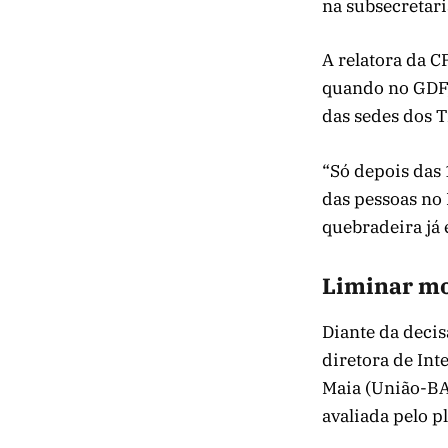
na subsecretari
A relatora da 
quando no GDF,
das sedes dos T
“Só depois das
das pessoas no 
quebradeira já 
Liminar mo
Diante da deci
diretora de Int
Maia (União-BA)
avaliada pelo p