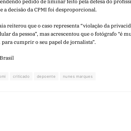
atendendo pedido de liminar feito pela defesa do profiss
 a decisão da CPMI foi desproporcional.
ia reiterou que o caso representa “violação da privaci
lular da pessoa”, mas acrescentou que o fotógrafo “é 
, para cumprir o seu papel de jornalista”.
Brasil
pmi
criticado
depoente
nunes marques