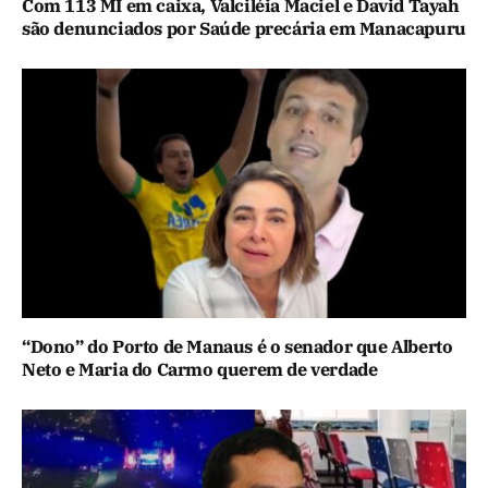
Com 113 MI em caixa, Valciléia Maciel e David Tayah
são denunciados por Saúde precária em Manacapuru
“Dono” do Porto de Manaus é o senador que Alberto
Neto e Maria do Carmo querem de verdade