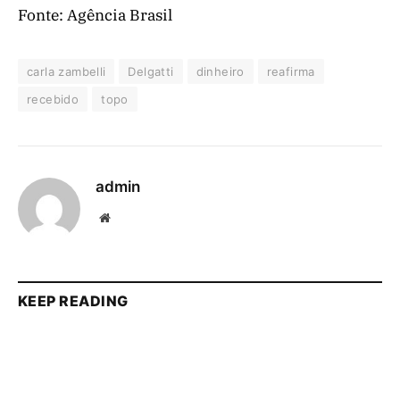
Fonte: Agência Brasil
carla zambelli
Delgatti
dinheiro
reafirma
recebido
topo
admin
Website
KEEP READING