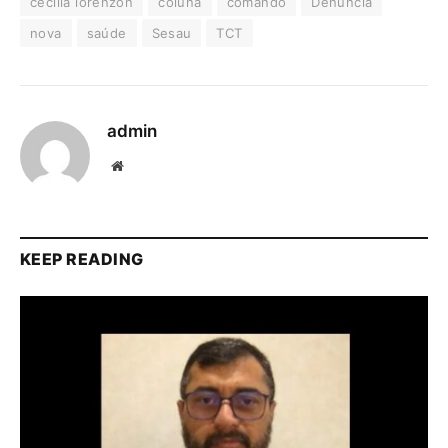
cecília lorenzon
coluna
comando
Denúncia
nova
saúde
Sesau
TCT
admin
Website
KEEP READING