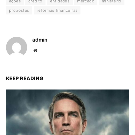
ações
credito
entidades
mercado
ministerio
propostas
reformas financeiras
admin
Website
KEEP READING