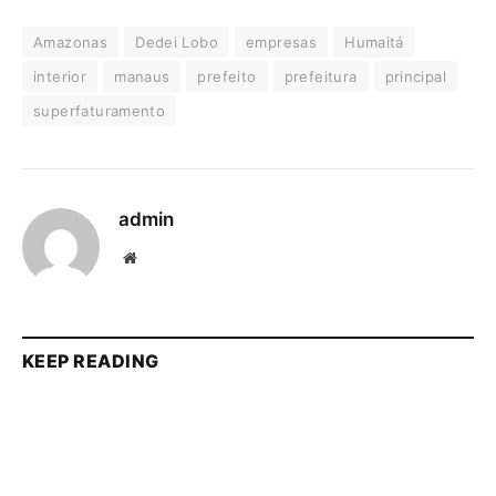
Amazonas
Dedei Lobo
empresas
Humaitá
interior
manaus
prefeito
prefeitura
principal
superfaturamento
admin
Website
KEEP READING