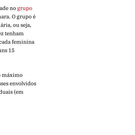
dade no
grupo
mara. O grupo é
ria, ou seja,
vez tenham
ncada feminina
uns 15
“o máximo
sses envolvidos
aduais (em