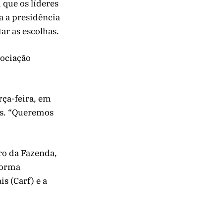
que os líderes
ra a presidência
ar as escolhas.
sociação
rça-feira, em
es. “Queremos
ro da Fazenda,
forma
s (Carf) e a