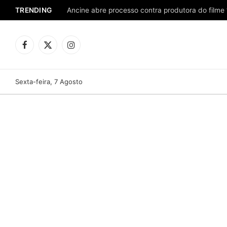
TRENDING
Ancine abre processo contra produtora do filme 
Facebook
X
Instagram
(Twitter)
Sexta-feira, 7 Agosto