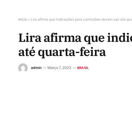
Início
»
Lira afirma que indicações para comissões devem sair até qua
Lira afirma que ind
até quarta-feira
admin
Março 7, 2023
BRASIL