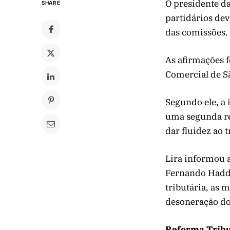
O presidente d
SHARE
partidários dev
das comissões. 
As afirmações f
Comercial de Sã
Segundo ele, a 
uma segunda re
dar fluidez ao 
Lira informou 
Fernando Hadda
tributária, as 
desoneração do
Reforma Tribu