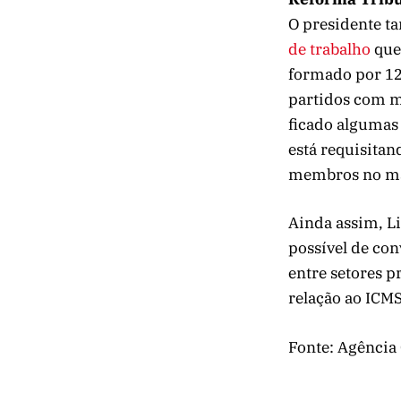
O presidente t
de trabalho
que 
formado por 12 
partidos com m
ficado algumas 
está requisitan
membros no má
Ainda assim, L
possível de con
entre setores p
relação ao ICMS
Fonte: Agência