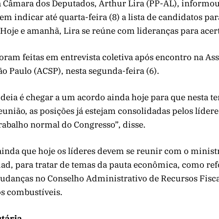
a Câmara dos Deputados, Arthur Lira (PP-AL), informou 
em indicar até quarta-feira (8) a lista de candidatos pa
Hoje e amanhã, Lira se reúne com lideranças para acert
oram feitas em entrevista coletiva após encontro na As
o Paulo (ACSP), nesta segunda-feira (6).
ideia é chegar a um acordo ainda hoje para que nesta te
união, as posições já estejam consolidadas pelos líder
trabalho normal do Congresso”, disse.
ainda que hoje os líderes devem se reunir com o minist
d, para tratar de temas da pauta econômica, como re
mudanças no Conselho Administrativo de Recursos Fiscai
s combustíveis.
tária