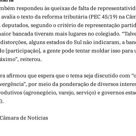
ambém respondeu às queixas de falta de representativi
avalia o texto da reforma tributária (PEC 45/19) na Câ
deputados, segundo o critério de representação partidá
aior bancada tiveram mais lugares no colegiado. “Tal
distorções, alguns estados do Sul não indicaram, a ba
do [participação], a gente pode tentar moldar isso para 
ximo”, reiterou.
ira afirmou que espera que o tema seja discutido com 
vergência”, por meio da ponderação de diversos intere
rodutivos (agronegócio, varejo, serviço) e governos est
).
 Câmara de Notícias