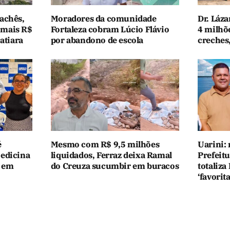
achês,
Moradores da comunidade
Dr. Láza
 mais R$
Fortaleza cobram Lúcio Flávio
4 milhõ
atiara
por abandono de escola
creches
é
Mesmo com R$ 9,5 milhões
Uarini:
Medicina
liquidados, Ferraz deixa Ramal
Prefeit
o em
do Creuza sucumbir em buracos
totaliza
‘favorita