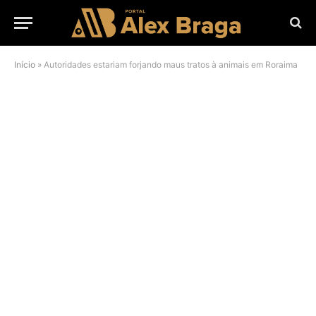
Início
»
Autoridades estariam forjando maus tratos à animais em Roraima