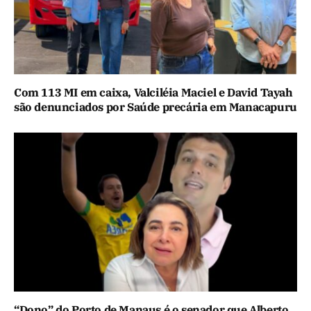
Com 113 MI em caixa, Valciléia Maciel e David Tayah
são denunciados por Saúde precária em Manacapuru
“Dono” do Porto de Manaus é o senador que Alberto