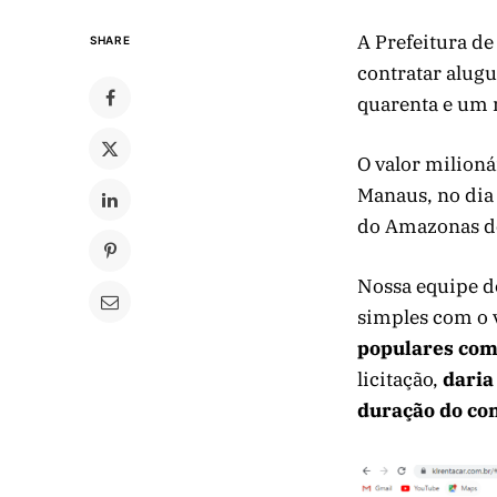
A Prefeitura de
SHARE
contratar alugu
quarenta e um m
O valor milioná
Manaus, no dia 
do Amazonas des
Nossa equipe d
simples com o v
populares com
licitação,
daria 
duração do co