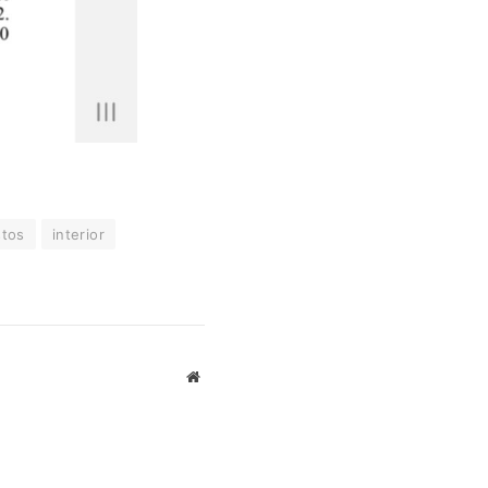
stos
interior
Website