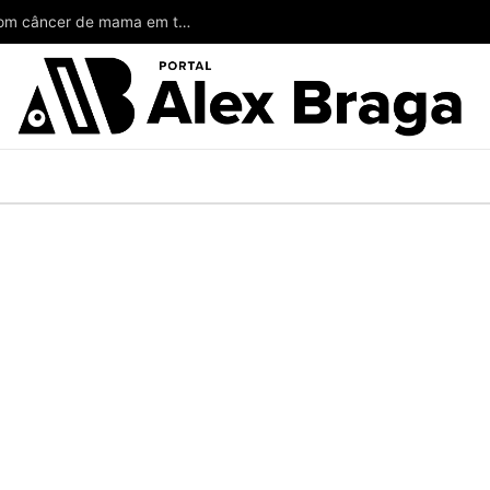
Wilson poderia ter salvado a vida de mulheres com câncer de mama em todo o Amazonas