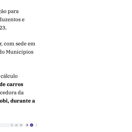
ção para
 duzentos e
23.
ar, com sede em
 do Municípios
 cálculo
 de carros
ncedora da
obi, durante a