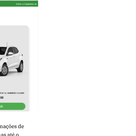
rmações de
as até o